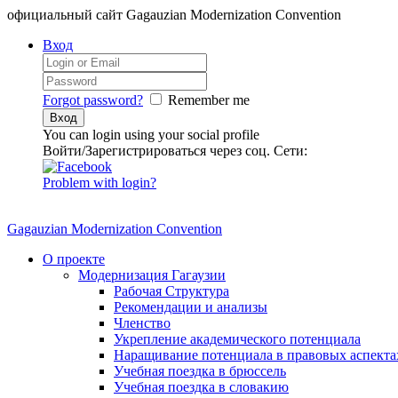
официальный сайт Gagauzian Modernization Convention
Вход
Forgot password?
Remember me
You can login using your social profile
Войти/Зарегистрироваться через соц. Сети:
Problem with login?
Gagauzian Modernization Convention
О проекте
Модернизация Гагаузии
Рабочая Структура
Рекомендации и анализы
Членство
Укрепление академического потенциала
Наращивание потенциала в правовых аспекта
Учебная поездка в брюссель
Учебная поездка в словакию