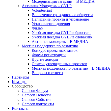
Модернизация гагаузии – В МЕДИА
Активная Молодежь – GYLP
Volunteering
Вовлечение гражданского общества
Написание проекта и управление
Установление доверия
Фильм
Учебная поездка GYLP в брюссель
Учебная поездка GYLP в словакию
Активная молодежь – В МЕДИА
Местная поддержка по развитию
Конкурс проектных заявок
Форма регистрации
Другие доноры
Список утвержденных проектов
Местная поддержка по развитию – В МЕДИА
Вопросы и ответы
Партнеры
Команда
Сообщество
Gamcon Форум
Gamcon Новости
Gamcon События
Gamcon контракты
Контакты