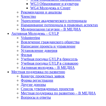
WG3 Образование и культура
WG4 Молодежь и Спорт
Рекомендации и анализы
Членство
Укрепление академического потенциала
Наращивание потенциала в правовых аспектах
Модернизация гагаузии – В МЕДИА
Активная Молодежь – GYLP
Volunteering
Вовлечение гражданского общества
Написание проекта и управление
Установление доверия
Фильм
Учебная поездка GYLP в брюссель
Учебная поездка GYLP в словакию
Активная молодежь – В МЕДИА
Местная поддержка по развитию
Конкурс проектных заявок
Форма регистрации
Другие доноры
Список утвержденных проектов
Местная поддержка по развитию – В МЕДИА
Вопросы и ответы